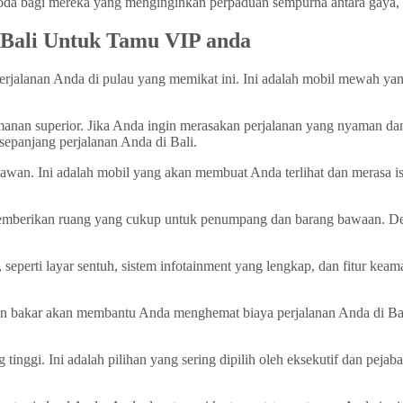
goda bagi mereka yang menginginkan perpaduan sempurna antara gaya, 
 Bali Untuk Tamu VIP anda
erjalanan Anda di pulau yang memikat ini. Ini adalah mobil mewah yan
an superior. Jika Anda ingin merasakan perjalanan yang nyaman dan 
epanjang perjalanan Anda di Bali.
an. Ini adalah mobil yang akan membuat Anda terlihat dan merasa ist
 memberikan ruang yang cukup untuk penumpang dan barang bawaan. Den
eperti layar sentuh, sistem infotainment yang lengkap, dan fitur keam
an bakar akan membantu Anda menghemat biaya perjalanan Anda di Ba
inggi. Ini adalah pilihan yang sering dipilih oleh eksekutif dan pejab