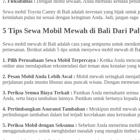
7. Fleksibilitas :
Dengan mobil sewaan, Anda memiliki kendali penuh a
Sewa mobil Toyota Camry di Bali adalah investasi yang bijak untuk 
keindahan pulau ini sesuai dengan keinginan Anda. Jadi, jangan rag
5 Tips Sewa Mobil Mewah di Bali Dari Pa
Sewa mobil mewah di Bali adalah cara yang sempurna untuk menikm
pemesanan. Berikut adalah 5 tips untuk menyewa mobil mewah di Bal
1. Pilih Perusahaan Sewa Mobil Terpercaya :
Ketika Anda mencari
online atau mendapatkan rekomendasi dari teman atau kenalan yang 
2. Pesan Mobil Anda Lebih Awal :
Mobil mewah seringkali menjadi 
perjalanan pada musim liburan atau puncak wisata. Dengan memesan 
3. Periksa Semua Biaya Terkait :
Pastikan Anda memahami semua bia
Anda, serta biaya tambahan lainnya. Pastikan untuk bertanya kepad
4. Pertimbangkan Asuransi Tambahan :
Meskipun mobil mewah ser
perlindungan tambahan dalam hal terjadi kecelakaan atau kerusakan 
5. Periksa Mobil dengan Seksama :
Sebelum Anda menerima mobil, 
menggunakannya untuk menghindari masalah yang mungkin timbul sa