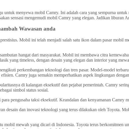
ragu untuk menyewa mobil Camry. Ini adalah cara yang sempurna untuk
kan sensasi mengemudi mobil Camry yang elegan. Jadikan liburan Anda
Menambah Wawasan anda
restisius. Mobil ini telah menjadi salah satu ikon dalam pasar mobil 
n sambutan hangat dari masyarakat. Mobil ini membawa citra kemewah
sik yang timeless, dengan desain yang elegan dan interior yang mewa
gikuti perkembangan teknologi dan tren pasar. Model-model terbaru di
in efisien. Camry juga semakin memperhatikan aspek lingkungan denga
pularitasnya di kalangan eksekutif dan pejabat pemerintah. Camry ser
bagai simbol status sosial.
gi para pengusaha taksi eksekutif. Keandalan dan kenyamanan Camry mem
n desain dan inovasi teknologi yang terus dilakukan oleh Toyota. Mo
atu mobil mewah yang dicari di Indonesia. Toyota terus berkomitmen u