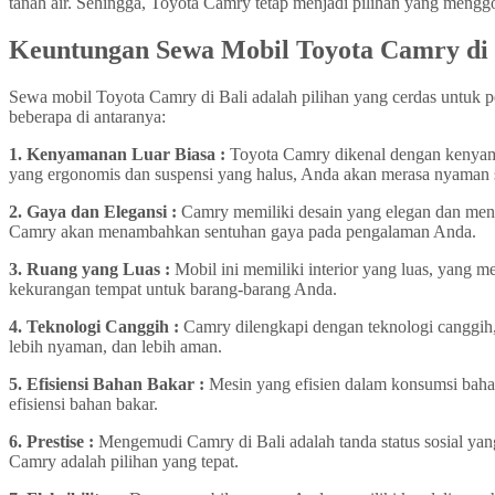
tanah air. Sehingga, Toyota Camry tetap menjadi pilihan yang meng
Keuntungan Sewa Mobil Toyota Camry di
Sewa mobil Toyota Camry di Bali adalah pilihan yang cerdas untuk p
beberapa di antaranya:
1. Kenyamanan Luar Biasa :
Toyota Camry dikenal dengan kenyaman
yang ergonomis dan suspensi yang halus, Anda akan merasa nyaman s
2. Gaya dan Elegansi :
Camry memiliki desain yang elegan dan menaw
Camry akan menambahkan sentuhan gaya pada pengalaman Anda.
3. Ruang yang Luas :
Mobil ini memiliki interior yang luas, yang
kekurangan tempat untuk barang-barang Anda.
4. Teknologi Canggih :
Camry dilengkapi dengan teknologi canggih, s
lebih nyaman, dan lebih aman.
5. Efisiensi Bahan Bakar :
Mesin yang efisien dalam konsumsi bah
efisiensi bahan bakar.
6. Prestise :
Mengemudi Camry di Bali adalah tanda status sosial yang t
Camry adalah pilihan yang tepat.