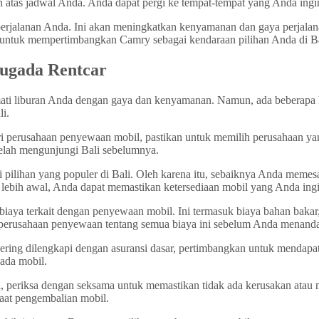
tas jadwal Anda. Anda dapat pergi ke tempat-tempat yang Anda ingink
perjalanan Anda. Ini akan meningkatkan kenyamanan dan gaya perjalan
u untuk mempertimbangkan Camry sebagai kendaraan pilihan Anda di Ba
lugada Rentcar
ati liburan Anda dengan gaya dan kenyamanan. Namun, ada beberapa
i.
 perusahaan penyewaan mobil, pastikan untuk memilih perusahaan yang
telah mengunjungi Bali sebelumnya.
pilihan yang populer di Bali. Oleh karena itu, sebaiknya Anda memes
lebih awal, Anda dapat memastikan ketersediaan mobil yang Anda ing
ya terkait dengan penyewaan mobil. Ini termasuk biaya bahan bakar, 
a perusahaan penyewaan tentang semua biaya ini sebelum Anda menandat
ing dilengkapi dengan asuransi dasar, pertimbangkan untuk mendapatk
pada mobil.
periksa dengan seksama untuk memastikan tidak ada kerusakan atau m
at pengembalian mobil.