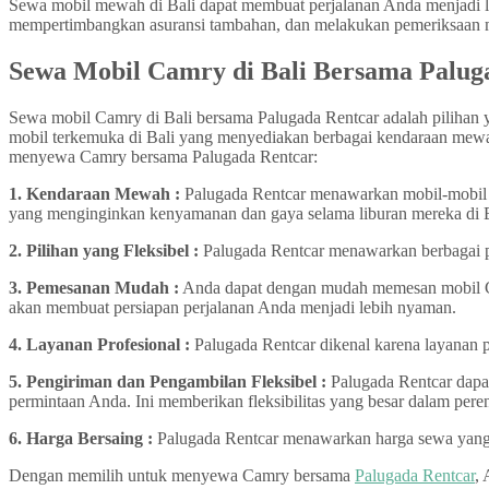
Sewa mobil mewah di Bali dapat membuat perjalanan Anda menjadi l
mempertimbangkan asuransi tambahan, dan melakukan pemeriksaan me
Sewa Mobil Camry di Bali Bersama Palug
Sewa mobil Camry di Bali bersama Palugada Rentcar adalah pilihan y
mobil terkemuka di Bali yang menyediakan berbagai kendaraan mewa
menyewa Camry bersama Palugada Rentcar:
1. Kendaraan Mewah :
Palugada Rentcar menawarkan mobil-mobil m
yang menginginkan kenyamanan dan gaya selama liburan mereka di B
2. Pilihan yang Fleksibel :
Palugada Rentcar menawarkan berbagai p
3. Pemesanan Mudah :
Anda dapat dengan mudah memesan mobil Ca
akan membuat persiapan perjalanan Anda menjadi lebih nyaman.
4. Layanan Profesional :
Palugada Rentcar dikenal karena layanan 
5. Pengiriman dan Pengambilan Fleksibel :
Palugada Rentcar dapat
permintaan Anda. Ini memberikan fleksibilitas yang besar dalam per
6. Harga Bersaing :
Palugada Rentcar menawarkan harga sewa yang 
Dengan memilih untuk menyewa Camry bersama
Palugada Rentcar
,