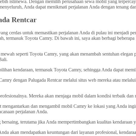
ebih istimewa. Dengan memilih perusahaan sewa mobil yang terpercaya
nyeluruh, Anda dapat menikmati perjalanan Anda dengan tenang dan 
ada Rentcar
ang cerdas untuk memastikan perjalanan Anda di pulau ini menjadi pe
h, termasuk Toyota Camry. Di bawah ini, saya akan berbagi beberapa
ewah seperti Toyota Camry, yang akan menambah sentuhan elegan pad
ali.
ilihan kendaraan, termasuk Toyota Camry, sehingga Anda dapat memil
mry dengan Palugada Rentcar melalui situs web mereka atau melalui
profesionalnya. Mereka akan menjaga mobil dalam kondisi terbaik d
 mengantarkan dan mengambil mobil Camry ke lokasi yang Anda inginkan
encanaan perjalanan Anda.
bersaing, terutama jika Anda mempertimbangkan kualitas kendaraan y
 Anda akan mendapatkan keuntungan dari layanan profesional, kendaraa