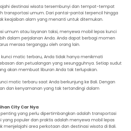
elajahi destinasi wisata tersembunyi dan tempat-tempat
leh transportasi umum. Dari pantai-pantai terpencil hingga
nyak keajaiban alam yang menanti untuk ditemukan.
i umum atau layanan taksi, menyewa mobil lepas kunci
ebih dalam perjalanan Anda. Anda dapat berbagi momen
rus merasa terganggu oleh orang lain.
s kunci matic terbaru, Anda tidak hanya menikmati
bebasan dan petualangan yang sesungguhnya. Setiap sudut
ng akan membuat liburan Anda tak terlupakan.
nci matic terbaru saat Anda berkunjung ke Bali. Dengan
san dan kenyamanan yang tak tertandingi dalam
lihan City Car Nya
l penting yang perlu dipertimbangkan adalah transportasi
si yang populer dan praktis adalah menyewa mobil lepas
 menjelajahi area perkotaan dan destinasi wisata di Bali.