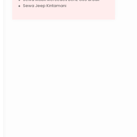
Sewa Jeep Kintamani