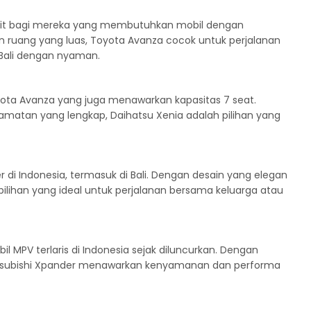
orit bagi mereka yang membutuhkan mobil dengan
an ruang yang luas, Toyota Avanza cocok untuk perjalanan
i Bali dengan nyaman.
yota Avanza yang juga menawarkan kapasitas 7 seat.
lamatan yang lengkap, Daihatsu Xenia adalah pilihan yang
 di Indonesia, termasuk di Bali. Dengan desain yang elegan
 pilihan yang ideal untuk perjalanan bersama keluarga atau
il MPV terlaris di Indonesia sejak diluncurkan. Dengan
Mitsubishi Xpander menawarkan kenyamanan dan performa